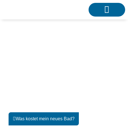
Komplettbadsanierung
Gestalten Sie Ihr neues Bad ohne
Kompromisse!
Was kostet mein neues Bad?