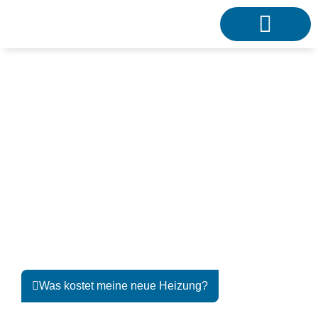
Solewärmepumpe
Die effizienteste Form der Wärmegewinnung!
Was kostet meine neue Heizung?